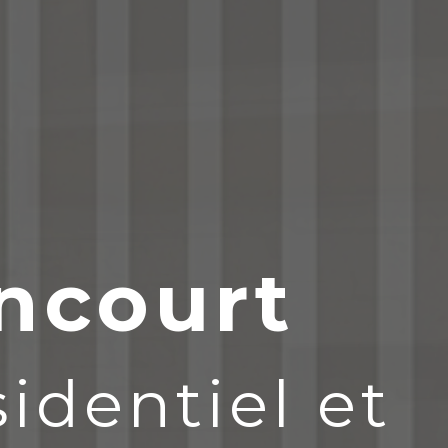
ncourt
identiel et