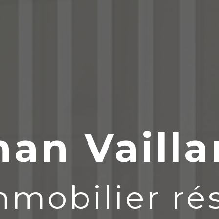
han Vailla
mmobilier rés