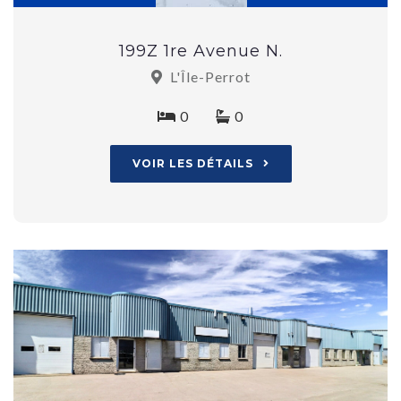
199Z 1re Avenue N.
L'Île-Perrot
0
0
VOIR LES DÉTAILS