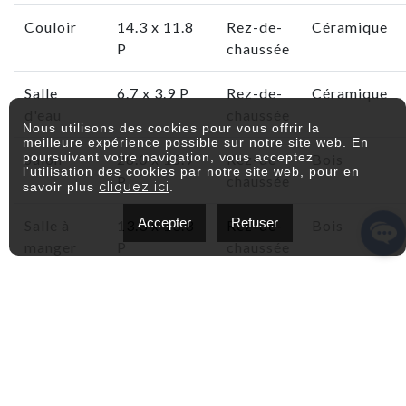
Couloir
14.3 x 11.8
Rez-de-
Céramique
P
chaussée
Salle
6.7 x 3.9 P
Rez-de-
Céramique
d'eau
chaussée
Nous utilisons des cookies pour vous offrir la
meilleure expérience possible sur notre site web. En
poursuivant votre navigation, vous acceptez
Salon
28.0 x 15.9
Rez-de-
Bois
l'utilisation des cookies par notre site web, pour en
P
chaussée
cliquez ici
savoir plus
.
Accepter
Refuser
Salle à
13.3 x 13.3
Rez-de-
Bois
manger
P
chaussée
Cuisine
16.11 x 13.7
Rez-de-
Céramique
P
chaussée
Salle de
5.8 x 5.5 P
Rez-de-
Linoléum
lavage
chaussée