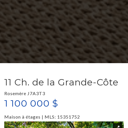
11 Ch. de la Grande-Côte
Rosemère J7A3T3
1 100 000 $
Maison à étages | MLS: 15351752