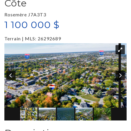
Côte
Rosemère J7A3T3
1 100 000 $
Terrain | MLS: 26292689