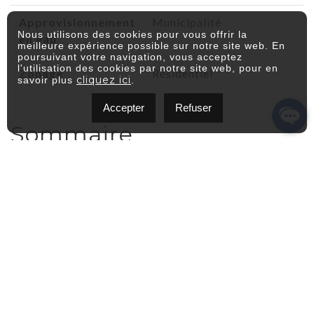
Approvisionnement
Municipalité
Nous utilisons des cookies pour vous offrir la
en eau
meilleure expérience possible sur notre site web. En
poursuivant votre navigation, vous acceptez
l'utilisation des cookies par notre site web, pour en
Zonage
Résidentiel
cliquez ici
savoir plus
.
Accepter
Refuser
Sommaire
Aire Habitable
N/A
Nb. de pièces
0
Chambres à coucher
0
Salles de bain
0
Salles d'eau
0